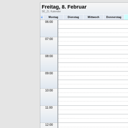
Freitag, 8. Februar
SE_ZL Kalender
«
Montag
Dienstag
Mittwoch
Donnerstag
06:00
07:00
08:00
09:00
10:00
11:00
12:00