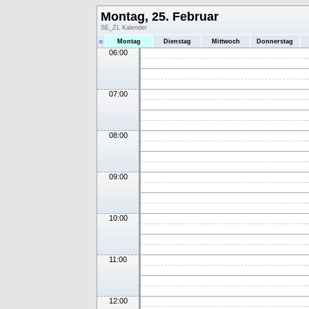
Montag, 25. Februar
SE_ZL Kalender
«
Montag
Dienstag
Mittwoch
Donnerstag
06:00
07:00
08:00
09:00
10:00
11:00
12:00