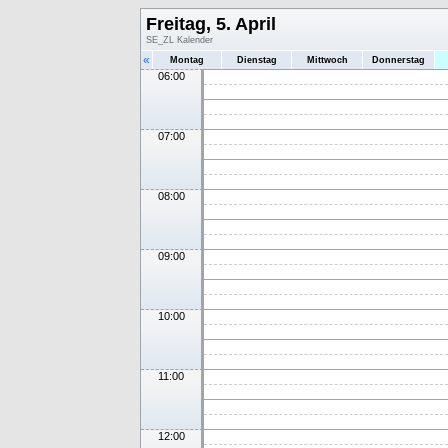
Freitag, 5. April
SE_ZL Kalender
«
Montag
Dienstag
Mittwoch
Donnerstag
06:00
07:00
08:00
09:00
10:00
11:00
12:00