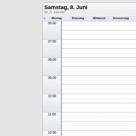
Samstag, 8. Juni
SE_ZL Kalender
«
Montag
Dienstag
Mittwoch
Donnerstag
06:00
07:00
08:00
09:00
10:00
11:00
12:00