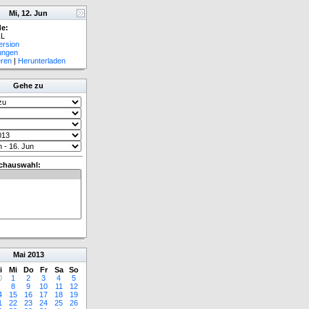
Mi, 12. Jun
e:
L
ersion
lungen
eren
|
Herunterladen
Gehe zu
chauswahl:
Mai
2013
i
Mi
Do
Fr
Sa
So
0
1
2
3
4
5
8
9
10
11
12
4
15
16
17
18
19
1
22
23
24
25
26