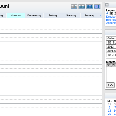
 Juni
Legend
SE_Z
»
tag
Mittwoch
Donnerstag
Freitag
Samstag
Sonntag
Druckv
Einstel
Abboni
Mehrfa
Mo
D
29
3
6
7
13
1
20
2