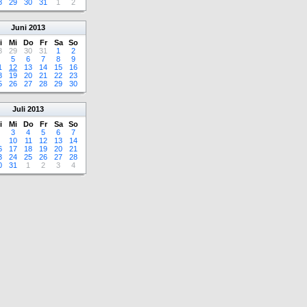
8
29
30
31
1
2
Juni
2013
i
Mi
Do
Fr
Sa
So
8
29
30
31
1
2
5
6
7
8
9
1
12
13
14
15
16
8
19
20
21
22
23
5
26
27
28
29
30
Juli
2013
i
Mi
Do
Fr
Sa
So
3
4
5
6
7
10
11
12
13
14
6
17
18
19
20
21
3
24
25
26
27
28
0
31
1
2
3
4