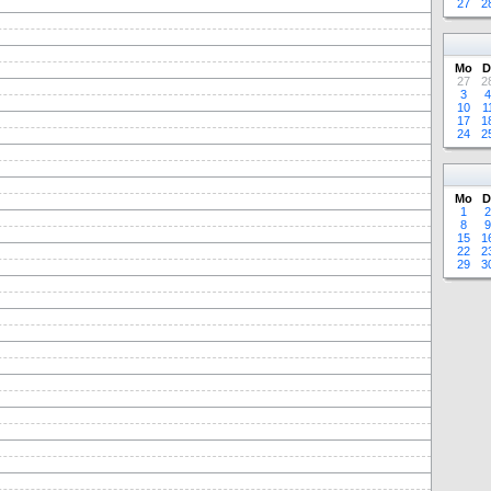
27
2
Mo
D
27
2
3
4
10
1
17
1
24
2
Mo
D
1
2
8
9
15
1
22
2
29
3