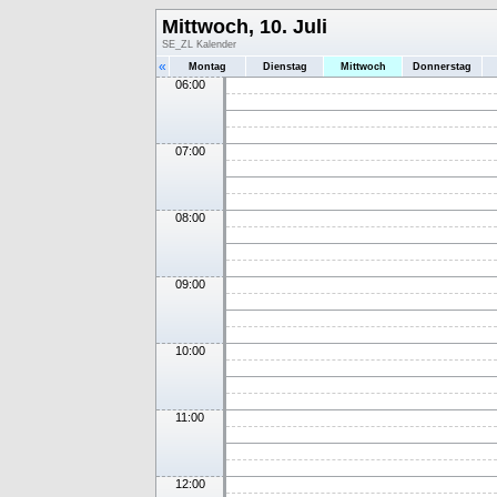
Mittwoch, 10. Juli
SE_ZL Kalender
«
Montag
Dienstag
Mittwoch
Donnerstag
06:00
07:00
08:00
09:00
10:00
11:00
12:00