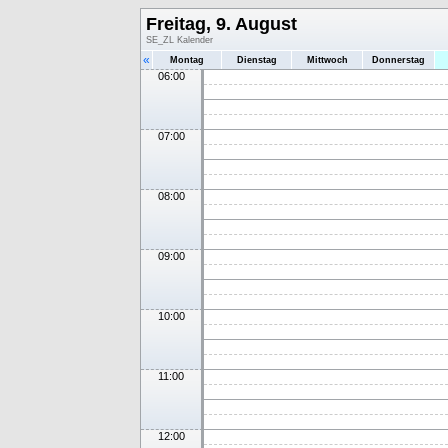
Freitag, 9. August
SE_ZL Kalender
«
Montag
Dienstag
Mittwoch
Donnerstag
06:00
07:00
08:00
09:00
10:00
11:00
12:00