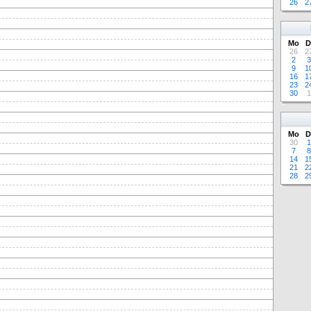
26
2
Mo
D
26
2
2
3
9
1
16
1
23
2
30
1
Mo
D
30
1
7
8
14
1
21
2
28
2