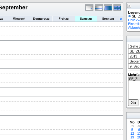
 September
Legend
SE_Z
»
tag
Mittwoch
Donnerstag
Freitag
Samstag
Sonntag
Druckv
Einstel
Abboni
Mehrfa
Mo
D
29
3
5
6
12
1
19
2