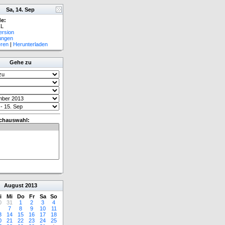
Sa, 14. Sep
e:
L
ersion
lungen
eren
|
Herunterladen
Gehe zu
chauswahl:
August
2013
i
Mi
Do
Fr
Sa
So
0
31
1
2
3
4
7
8
9
10
11
3
14
15
16
17
18
0
21
22
23
24
25