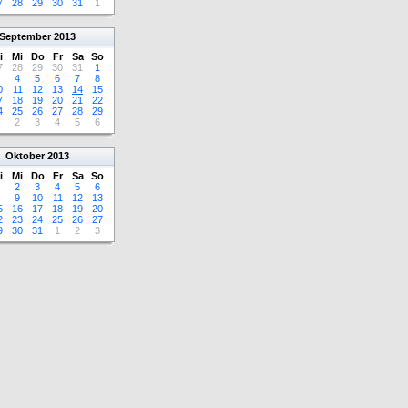
7
28
29
30
31
1
September
2013
i
Mi
Do
Fr
Sa
So
7
28
29
30
31
1
4
5
6
7
8
0
11
12
13
14
15
7
18
19
20
21
22
4
25
26
27
28
29
2
3
4
5
6
Oktober
2013
i
Mi
Do
Fr
Sa
So
2
3
4
5
6
9
10
11
12
13
5
16
17
18
19
20
2
23
24
25
26
27
9
30
31
1
2
3