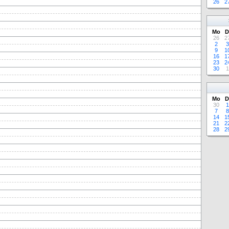
26
2
Mo
D
26
2
2
3
9
1
16
1
23
2
30
1
Mo
D
30
1
7
8
14
1
21
2
28
2