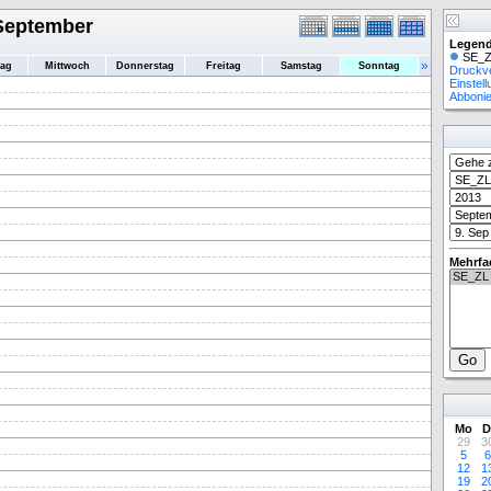
 September
Legend
SE_Z
»
tag
Mittwoch
Donnerstag
Freitag
Samstag
Sonntag
Druckv
Einstel
Abboni
Mehrfa
Mo
D
29
3
5
6
12
1
19
2