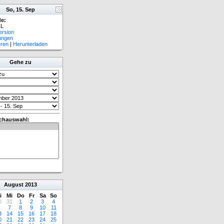
So, 15. Sep
e:
L
ersion
lungen
eren
|
Herunterladen
Gehe zu
chauswahl:
August
2013
i
Mi
Do
Fr
Sa
So
0
31
1
2
3
4
7
8
9
10
11
3
14
15
16
17
18
0
21
22
23
24
25