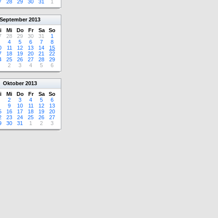
7
28
29
30
31
1
September
2013
i
Mi
Do
Fr
Sa
So
7
28
29
30
31
1
4
5
6
7
8
0
11
12
13
14
15
7
18
19
20
21
22
4
25
26
27
28
29
2
3
4
5
6
Oktober
2013
i
Mi
Do
Fr
Sa
So
2
3
4
5
6
9
10
11
12
13
5
16
17
18
19
20
2
23
24
25
26
27
9
30
31
1
2
3