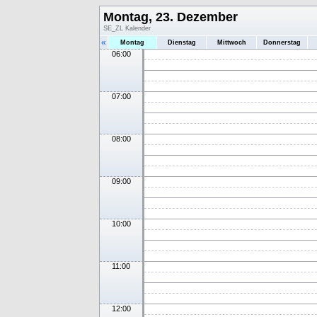
Montag, 23. Dezember
SE_ZL Kalender
«
Montag
Dienstag
Mittwoch
Donnerstag
06:00
07:00
08:00
09:00
10:00
11:00
12:00