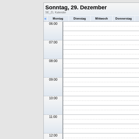
Sonntag, 29. Dezember
SE_ZL Kalender
«
Montag
Dienstag
Mittwoch
Donnerstag
06:00
07:00
08:00
09:00
10:00
11:00
12:00