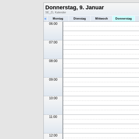
Donnerstag, 9. Januar
SE_ZL Kalender
«
Montag
Dienstag
Mittwoch
Donnerstag
06:00
07:00
08:00
09:00
10:00
11:00
12:00