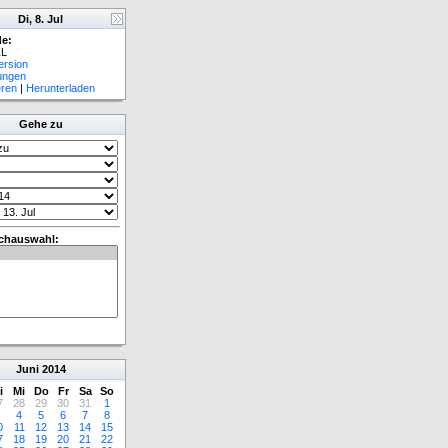
Di, 8. Jul
e:
L
ersion
lungen
eren
|
Herunterladen
Gehe zu
chauswahl:
Juni
2014
i
Mi
Do
Fr
Sa
So
7
28
29
30
31
1
4
5
6
7
8
0
11
12
13
14
15
7
18
19
20
21
22