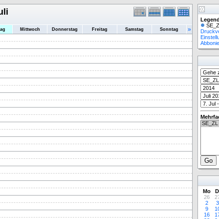
uli
Legend
SE_Z
»
tag
Mittwoch
Donnerstag
Freitag
Samstag
Sonntag
Druckv
Einstel
Abboni
Mehrfa
Mo
D
26
2
2
3
9
1
16
1