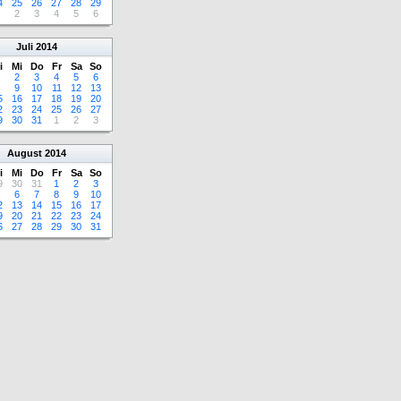
4
25
26
27
28
29
2
3
4
5
6
Juli
2014
i
Mi
Do
Fr
Sa
So
2
3
4
5
6
9
10
11
12
13
5
16
17
18
19
20
2
23
24
25
26
27
9
30
31
1
2
3
August
2014
i
Mi
Do
Fr
Sa
So
9
30
31
1
2
3
6
7
8
9
10
2
13
14
15
16
17
9
20
21
22
23
24
6
27
28
29
30
31