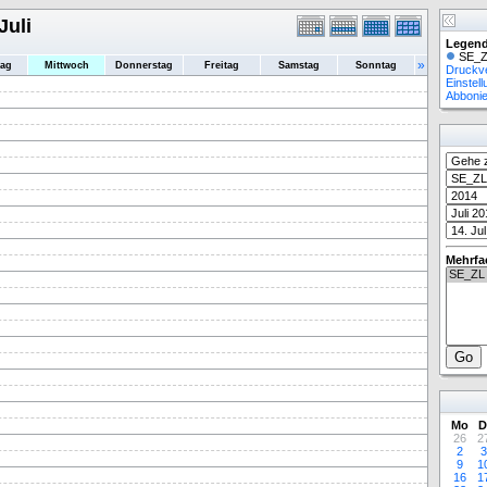
Juli
Legend
SE_Z
»
tag
Mittwoch
Donnerstag
Freitag
Samstag
Sonntag
Druckv
Einstel
Abboni
Mehrfa
Mo
D
26
2
2
3
9
1
16
1