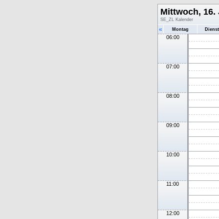
Mittwoch, 16. 
SE_ZL Kalender
«
Montag
Diens
06:00
07:00
08:00
09:00
10:00
11:00
12:00