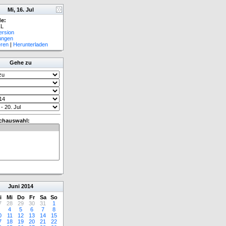
Mi, 16. Jul
e:
L
ersion
lungen
eren
|
Herunterladen
Gehe zu
chauswahl:
Juni
2014
i
Mi
Do
Fr
Sa
So
7
28
29
30
31
1
4
5
6
7
8
0
11
12
13
14
15
7
18
19
20
21
22