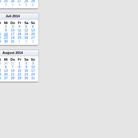
4
25
26
27
28
29
2
3
4
5
6
Juli
2014
i
Mi
Do
Fr
Sa
So
2
3
4
5
6
9
10
11
12
13
5
16
17
18
19
20
2
23
24
25
26
27
9
30
31
1
2
3
August
2014
i
Mi
Do
Fr
Sa
So
9
30
31
1
2
3
6
7
8
9
10
2
13
14
15
16
17
9
20
21
22
23
24
6
27
28
29
30
31