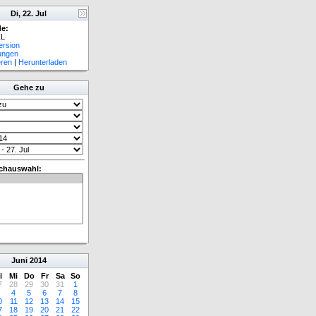
Di, 22. Jul
e:
L
ersion
lungen
eren
|
Herunterladen
Gehe zu
chauswahl:
Juni
2014
i
Mi
Do
Fr
Sa
So
7
28
29
30
31
1
4
5
6
7
8
0
11
12
13
14
15
7
18
19
20
21
22