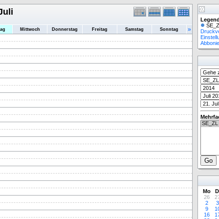
Juli
Legend
SE_Z
»
tag
Mittwoch
Donnerstag
Freitag
Samstag
Sonntag
Druckv
Einstel
Abboni
Mehrfa
Mo
D
26
2
2
3
9
1
16
1