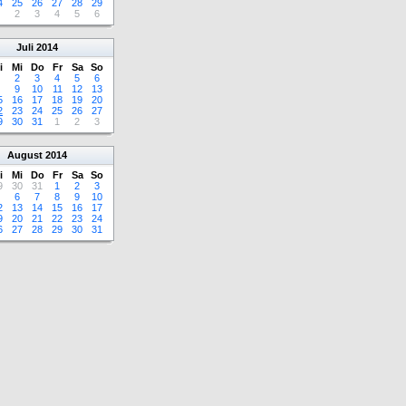
4
25
26
27
28
29
2
3
4
5
6
Juli
2014
i
Mi
Do
Fr
Sa
So
2
3
4
5
6
9
10
11
12
13
5
16
17
18
19
20
2
23
24
25
26
27
9
30
31
1
2
3
August
2014
i
Mi
Do
Fr
Sa
So
9
30
31
1
2
3
6
7
8
9
10
2
13
14
15
16
17
9
20
21
22
23
24
6
27
28
29
30
31