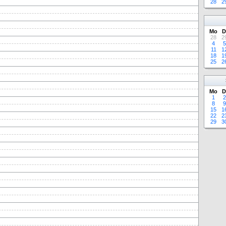
28
2
Mo
D
28
2
4
5
11
1
18
1
25
2
Mo
D
1
2
8
9
15
1
22
2
29
3