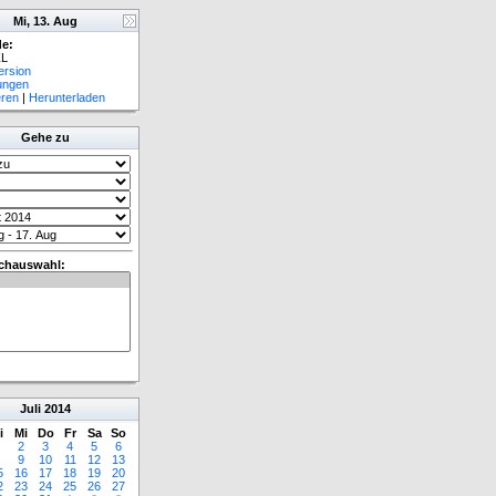
Mi, 13. Aug
e:
L
ersion
lungen
eren
|
Herunterladen
Gehe zu
chauswahl:
Juli
2014
i
Mi
Do
Fr
Sa
So
2
3
4
5
6
9
10
11
12
13
5
16
17
18
19
20
2
23
24
25
26
27