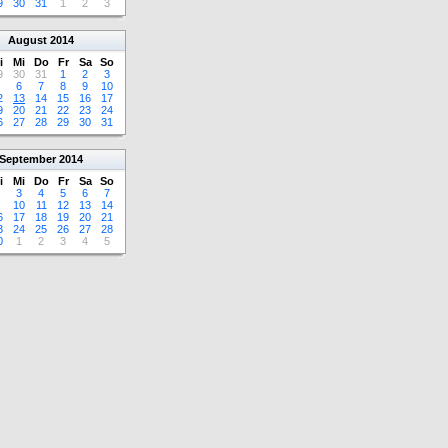
9
30
31
1
2
3
August
2014
i
Mi
Do
Fr
Sa
So
9
30
31
1
2
3
6
7
8
9
10
2
13
14
15
16
17
9
20
21
22
23
24
6
27
28
29
30
31
September
2014
i
Mi
Do
Fr
Sa
So
3
4
5
6
7
10
11
12
13
14
6
17
18
19
20
21
3
24
25
26
27
28
0
1
2
3
4
5