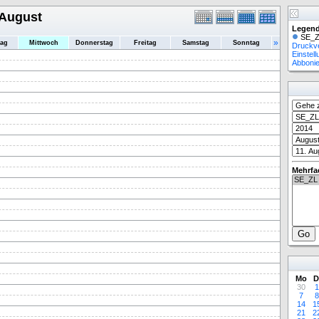
 August
Legend
SE_Z
»
tag
Mittwoch
Donnerstag
Freitag
Samstag
Sonntag
Druckv
Einstel
Abboni
Mehrfa
Mo
D
30
1
7
8
14
1
21
2