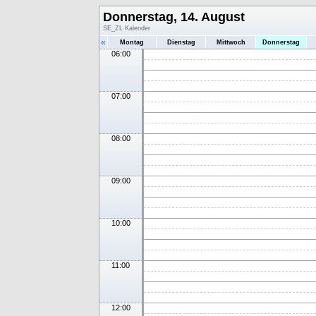
Donnerstag, 14. August
SE_ZL Kalender
«
Montag
Dienstag
Mittwoch
Donnerstag
06:00
07:00
08:00
09:00
10:00
11:00
12:00