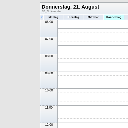
Donnerstag, 21. August
SE_ZL Kalender
«
Montag
Dienstag
Mittwoch
Donnerstag
06:00
07:00
08:00
09:00
10:00
11:00
12:00