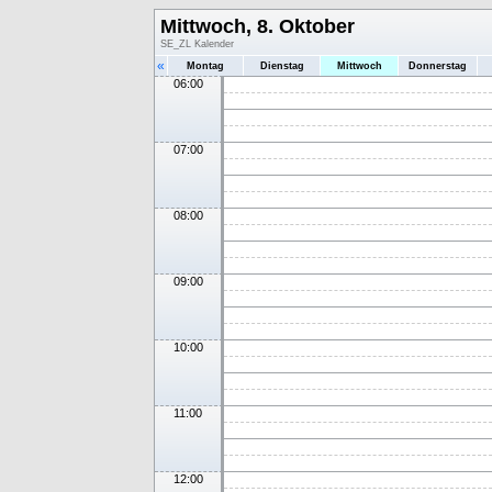
Mittwoch, 8. Oktober
SE_ZL Kalender
«
Montag
Dienstag
Mittwoch
Donnerstag
06:00
07:00
08:00
09:00
10:00
11:00
12:00