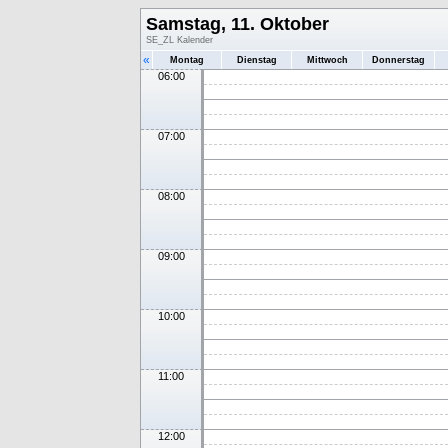
Samstag, 11. Oktober
SE_ZL Kalender
«
Montag
Dienstag
Mittwoch
Donnerstag
06:00
07:00
08:00
09:00
10:00
11:00
12:00