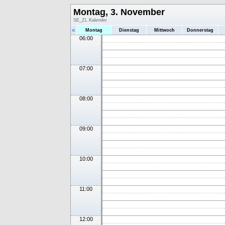
Montag, 3. November
SE_ZL Kalender
«
Montag
Dienstag
Mittwoch
Donnerstag
06:00
07:00
08:00
09:00
10:00
11:00
12:00