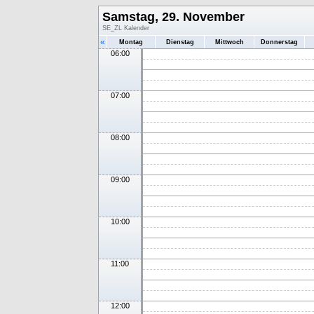
Samstag, 29. November
SE_ZL Kalender
«
Montag
Dienstag
Mittwoch
Donnerstag
06:00
07:00
08:00
09:00
10:00
11:00
12:00