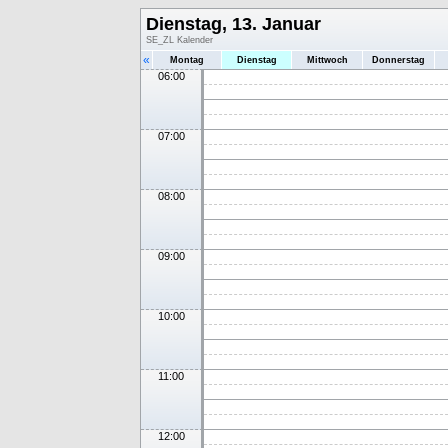
Dienstag, 13. Januar
SE_ZL Kalender
«
Montag
Dienstag
Mittwoch
Donnerstag
06:00
07:00
08:00
09:00
10:00
11:00
12:00