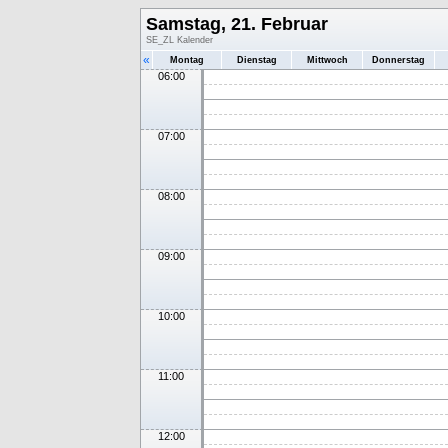
Samstag, 21. Februar
SE_ZL Kalender
«
Montag
Dienstag
Mittwoch
Donnerstag
06:00
07:00
08:00
09:00
10:00
11:00
12:00