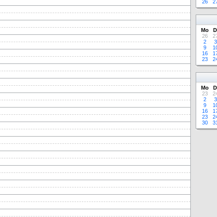
26
2
Mo
D
26
2
2
3
9
1
16
1
23
2
Mo
D
23
2
2
3
9
1
16
1
23
2
30
3