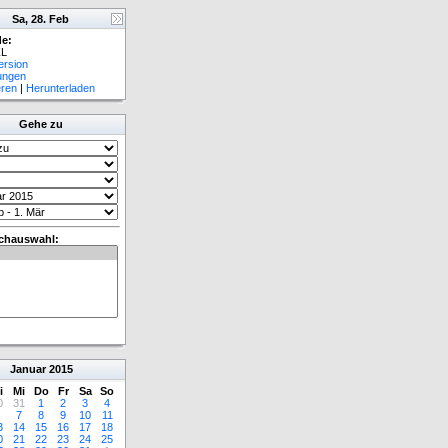
Sa, 28. Feb
e:
L
ersion
lungen
eren
|
Herunterladen
Gehe zu
chauswahl:
Januar
2015
i
Mi
Do
Fr
Sa
So
0
31
1
2
3
4
7
8
9
10
11
3
14
15
16
17
18
0
21
22
23
24
25