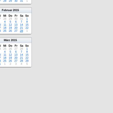
7
28
29
30
31
1
Februar
2015
i
Mi
Do
Fr
Sa
So
7
28
29
30
31
1
4
5
6
7
8
0
11
12
13
14
15
7
18
19
20
21
22
4
25
26
27
28
1
März
2015
i
Mi
Do
Fr
Sa
So
4
25
26
27
28
1
4
5
6
7
8
0
11
12
13
14
15
7
18
19
20
21
22
4
25
26
27
28
29
1
1
2
3
4
5