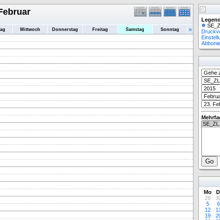
Februar
Legend
SE_Z
»
tag
Mittwoch
Donnerstag
Freitag
Samstag
Sonntag
Druckv
Einstel
Abboni
Mehrfa
Mo
D
29
3
5
6
12
1
19
2