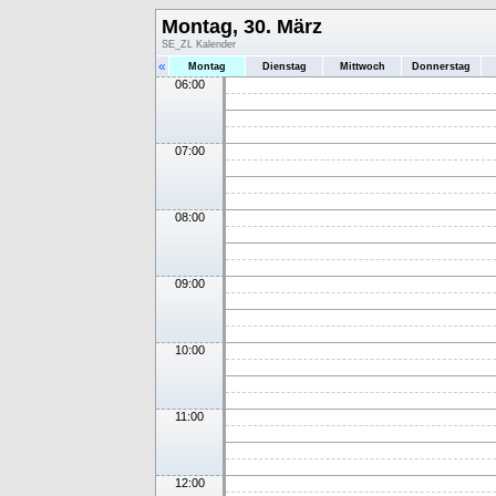
Montag, 30. März
SE_ZL Kalender
«
Montag
Dienstag
Mittwoch
Donnerstag
06:00
07:00
08:00
09:00
10:00
11:00
12:00