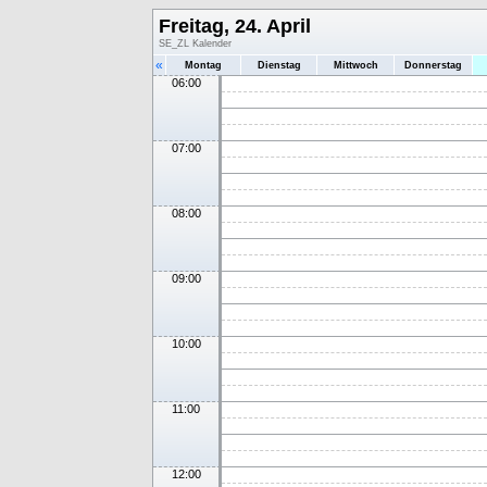
Freitag, 24. April
SE_ZL Kalender
«
Montag
Dienstag
Mittwoch
Donnerstag
06:00
07:00
08:00
09:00
10:00
11:00
12:00