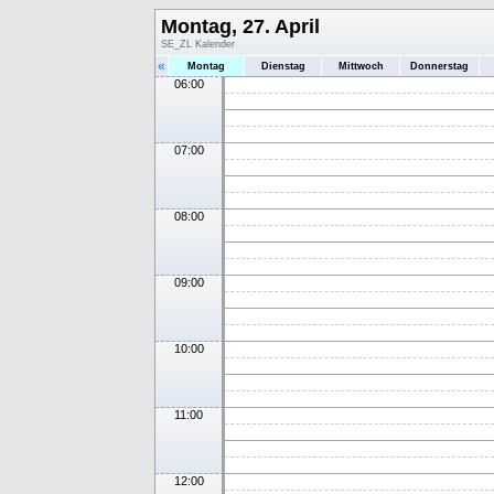
Montag, 27. April
SE_ZL Kalender
«
Montag
Dienstag
Mittwoch
Donnerstag
06:00
07:00
08:00
09:00
10:00
11:00
12:00