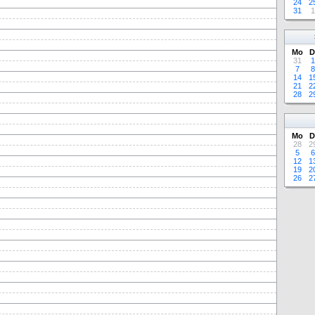
24
2
31
1
Mo
D
31
1
7
8
14
1
21
2
28
2
Mo
D
28
2
5
6
12
1
19
2
26
2