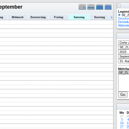
September
Legend
SE_Z
»
tag
Mittwoch
Donnerstag
Freitag
Samstag
Sonntag
Druckv
Einstel
Abboni
Mehrfa
Mo
D
27
2
3
4
10
1
17
1