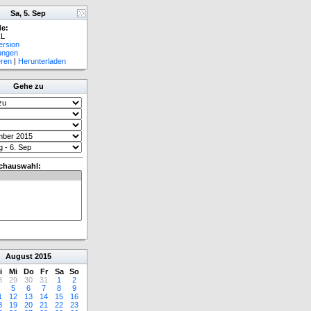
Sa, 5. Sep
e:
L
ersion
lungen
eren
|
Herunterladen
Gehe zu
chauswahl:
August
2015
i
Mi
Do
Fr
Sa
So
8
29
30
31
1
2
5
6
7
8
9
1
12
13
14
15
16
8
19
20
21
22
23