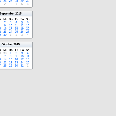
5
26
27
28
29
30
2
3
4
5
6
September
2015
i
Mi
Do
Fr
Sa
So
2
3
4
5
6
9
10
11
12
13
5
16
17
18
19
20
2
23
24
25
26
27
9
30
1
2
3
4
Oktober
2015
i
Mi
Do
Fr
Sa
So
9
30
1
2
3
4
7
8
9
10
11
3
14
15
16
17
18
0
21
22
23
24
25
7
28
29
30
31
1