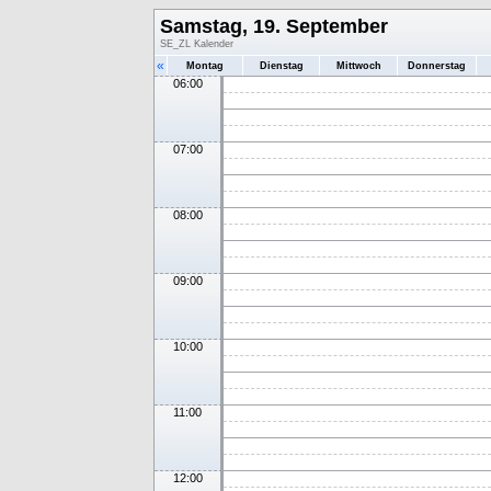
Samstag, 19. September
SE_ZL Kalender
«
Montag
Dienstag
Mittwoch
Donnerstag
06:00
07:00
08:00
09:00
10:00
11:00
12:00