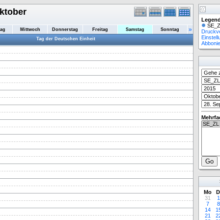
ktober
Legend
SE_Z
»
tag
Mittwoch
Donnerstag
Freitag
Samstag
Sonntag
Druckv
Einstel
Tag der Deutschen Einheit
Abboni
Mehrfa
Mo
D
31
1
7
8
14
1
21
2