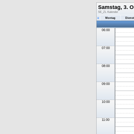
Samstag, 3. O
SE_ZL Kalender
«
Montag
Diens
06:00
07:00
08:00
09:00
10:00
11:00