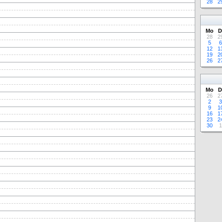
28
2
Mo
D
28
2
5
6
12
1
19
2
26
2
Mo
D
26
2
2
3
9
1
16
1
23
2
30
1