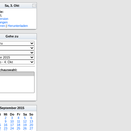
Sa, 3. Okt
e:
L
ersion
lungen
eren
|
Herunterladen
Gehe zu
chauswahl:
September
2015
i
Mi
Do
Fr
Sa
So
2
3
4
5
6
9
10
11
12
13
5
16
17
18
19
20
2
23
24
25
26
27