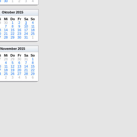
9
30
1
2
3
4
Oktober
2015
i
Mi
Do
Fr
Sa
So
9
30
1
2
3
4
7
8
9
10
11
3
14
15
16
17
18
0
21
22
23
24
25
7
28
29
30
31
1
November
2015
i
Mi
Do
Fr
Sa
So
7
28
29
30
31
1
4
5
6
7
8
0
11
12
13
14
15
7
18
19
20
21
22
4
25
26
27
28
29
2
3
4
5
6