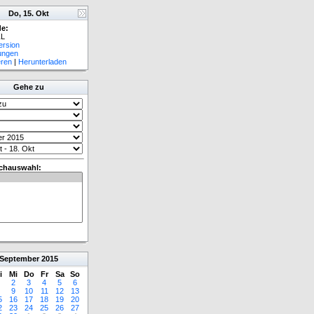
Do, 15. Okt
e:
L
ersion
lungen
eren
|
Herunterladen
Gehe zu
chauswahl:
September
2015
i
Mi
Do
Fr
Sa
So
2
3
4
5
6
9
10
11
12
13
5
16
17
18
19
20
2
23
24
25
26
27