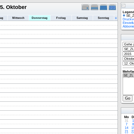
5. Oktober
Legend
SE_Z
»
tag
Mittwoch
Donnerstag
Freitag
Samstag
Sonntag
Druckv
Einstel
Abboni
Mehrfa
Mo
D
31
1
7
8
14
1
21
2