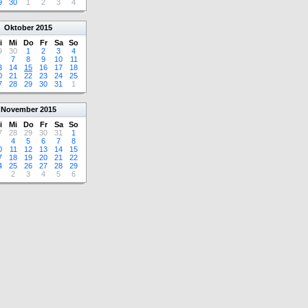
9
30
1
2
3
4
Oktober
2015
i
Mi
Do
Fr
Sa
So
9
30
1
2
3
4
7
8
9
10
11
3
14
15
16
17
18
0
21
22
23
24
25
7
28
29
30
31
1
November
2015
i
Mi
Do
Fr
Sa
So
7
28
29
30
31
1
4
5
6
7
8
0
11
12
13
14
15
7
18
19
20
21
22
4
25
26
27
28
29
2
3
4
5
6