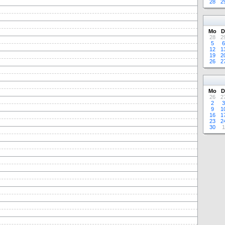
28
2
Mo
D
28
2
5
6
12
1
19
2
26
2
Mo
D
26
2
2
3
9
1
16
1
23
2
30
1