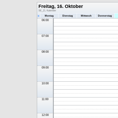
Freitag, 16. Oktober
SE_ZL Kalender
«
Montag
Dienstag
Mittwoch
Donnerstag
06:00
07:00
08:00
09:00
10:00
11:00
12:00