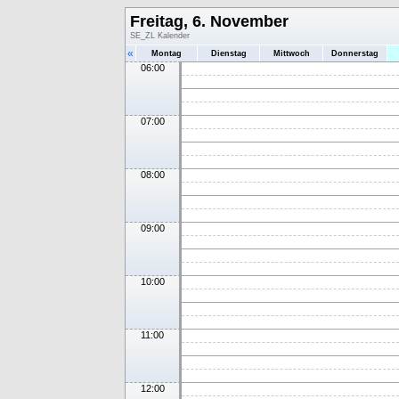
Freitag, 6. November
SE_ZL Kalender
«
Montag
Dienstag
Mittwoch
Donnerstag
06:00
07:00
08:00
09:00
10:00
11:00
12:00