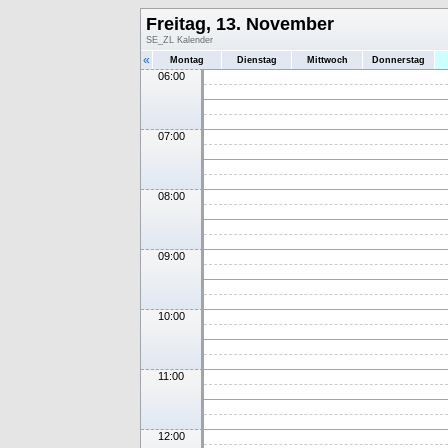
Freitag, 13. November
SE_ZL Kalender
«
Montag
Dienstag
Mittwoch
Donnerstag
06:00
07:00
08:00
09:00
10:00
11:00
12:00