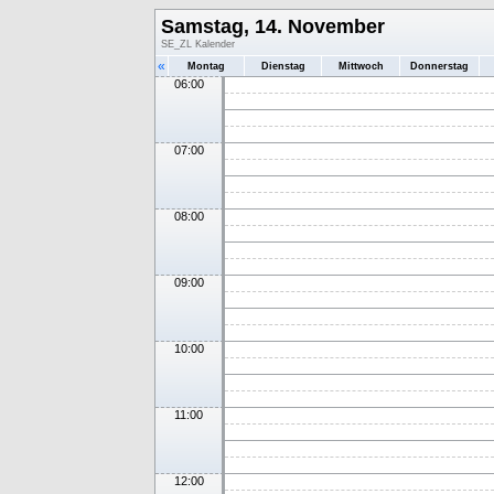
Samstag, 14. November
SE_ZL Kalender
«
Montag
Dienstag
Mittwoch
Donnerstag
06:00
07:00
08:00
09:00
10:00
11:00
12:00