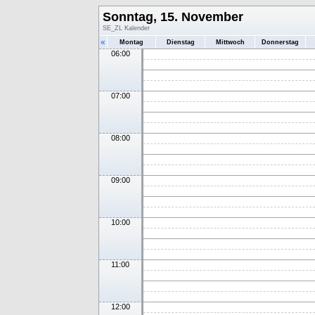
Sonntag, 15. November
SE_ZL Kalender
«
Montag
Dienstag
Mittwoch
Donnerstag
06:00
07:00
08:00
09:00
10:00
11:00
12:00