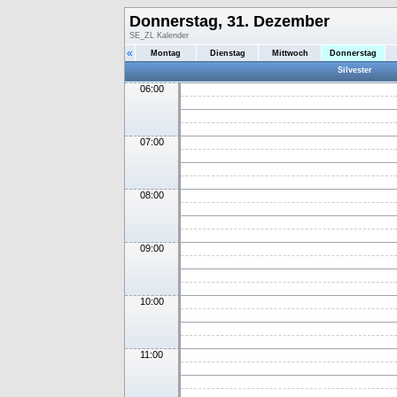
Donnerstag, 31. Dezember
SE_ZL Kalender
«
Montag
Dienstag
Mittwoch
Donnerstag
Silvester
06:00
07:00
08:00
09:00
10:00
11:00