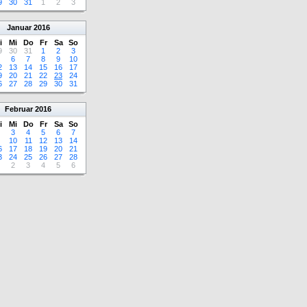
9
30
31
1
2
3
Januar
2016
i
Mi
Do
Fr
Sa
So
9
30
31
1
2
3
6
7
8
9
10
2
13
14
15
16
17
9
20
21
22
23
24
6
27
28
29
30
31
Februar
2016
i
Mi
Do
Fr
Sa
So
3
4
5
6
7
10
11
12
13
14
6
17
18
19
20
21
3
24
25
26
27
28
2
3
4
5
6