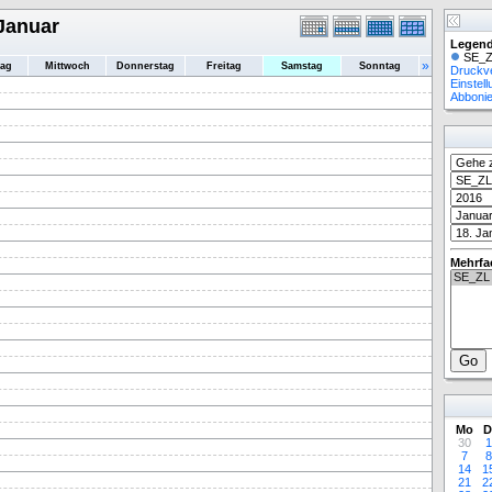
Januar
Legend
SE_Z
»
tag
Mittwoch
Donnerstag
Freitag
Samstag
Sonntag
Druckv
Einstel
Abboni
Mehrfa
Mo
D
30
1
7
8
14
1
21
2