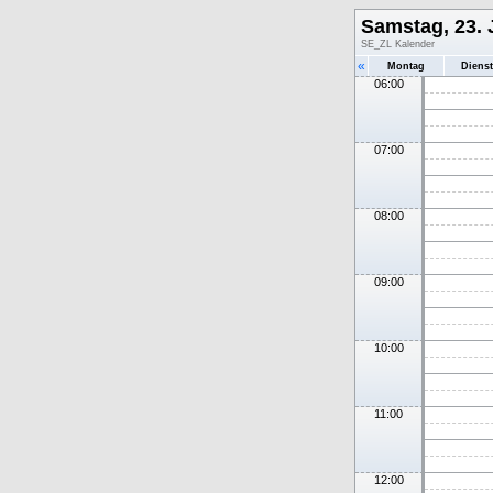
Samstag, 23. 
SE_ZL Kalender
«
Montag
Diens
06:00
07:00
08:00
09:00
10:00
11:00
12:00