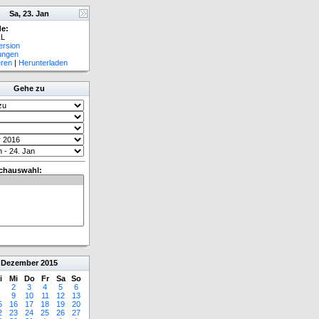
Sa, 23. Jan
e:
L
ersion
lungen
eren
|
Herunterladen
Gehe zu
chauswahl:
Dezember
2015
i
Mi
Do
Fr
Sa
So
2
3
4
5
6
9
10
11
12
13
5
16
17
18
19
20
2
23
24
25
26
27