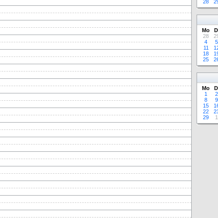
28
2
Mo
D
28
2
4
5
11
1
18
1
25
2
Mo
D
1
2
8
9
15
1
22
2
29
1