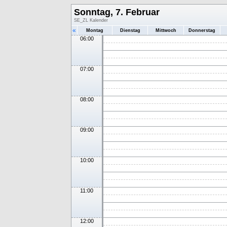
Sonntag, 7. Februar
SE_ZL Kalender
«
Montag
Dienstag
Mittwoch
Donnerstag
06:00
07:00
08:00
09:00
10:00
11:00
12:00