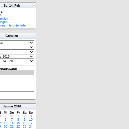
So, 14. Feb
e:
L
ersion
lungen
eren
|
Herunterladen
Gehe zu
chauswahl:
Januar
2016
i
Mi
Do
Fr
Sa
So
9
30
31
1
2
3
6
7
8
9
10
2
13
14
15
16
17
9
20
21
22
23
24