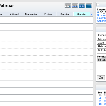
Februar
Legend
SE_Z
»
tag
Mittwoch
Donnerstag
Freitag
Samstag
Sonntag
Druckv
Einstel
Abboni
Mehrfa
Mo
D
28
2
4
5
11
1
18
1