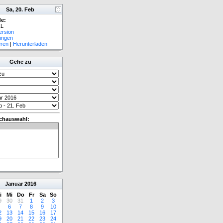
Sa, 20. Feb
e:
L
ersion
lungen
eren
|
Herunterladen
Gehe zu
chauswahl:
Januar
2016
i
Mi
Do
Fr
Sa
So
9
30
31
1
2
3
6
7
8
9
10
2
13
14
15
16
17
9
20
21
22
23
24