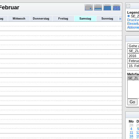
Februar
Legend
SE_Z
»
tag
Mittwoch
Donnerstag
Freitag
Samstag
Sonntag
Druckv
Einstel
Abboni
Mehrfa
Mo
D
28
2
4
5
11
1
18
1