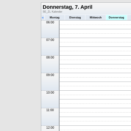
Donnerstag, 7. April
SE_ZL Kalender
«
Montag
Dienstag
Mittwoch
Donnerstag
06:00
07:00
08:00
09:00
10:00
11:00
12:00