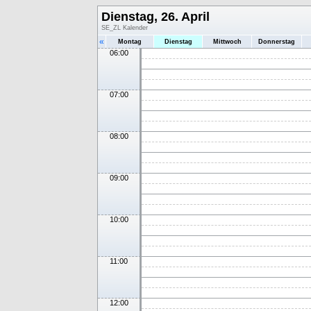
Dienstag, 26. April
SE_ZL Kalender
«
Montag
Dienstag
Mittwoch
Donnerstag
06:00
07:00
08:00
09:00
10:00
11:00
12:00