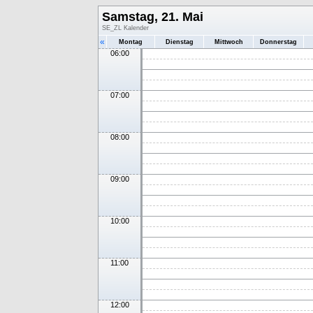
Samstag, 21. Mai
SE_ZL Kalender
«
Montag
Dienstag
Mittwoch
Donnerstag
06:00
07:00
08:00
09:00
10:00
11:00
12:00