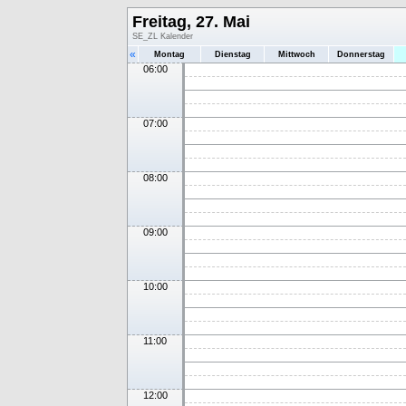
Freitag, 27. Mai
SE_ZL Kalender
«
Montag
Dienstag
Mittwoch
Donnerstag
06:00
07:00
08:00
09:00
10:00
11:00
12:00