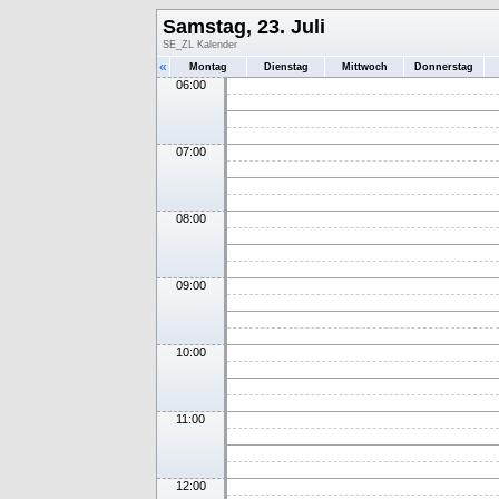
Samstag, 23. Juli
SE_ZL Kalender
«
Montag
Dienstag
Mittwoch
Donnerstag
06:00
07:00
08:00
09:00
10:00
11:00
12:00