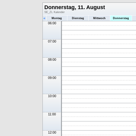
Donnerstag, 11. August
SE_ZL Kalender
«
Montag
Dienstag
Mittwoch
Donnerstag
06:00
07:00
08:00
09:00
10:00
11:00
12:00