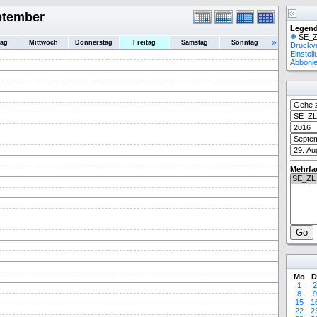
eptember
Legend
SE_Z
»
tag
Mittwoch
Donnerstag
Freitag
Samstag
Sonntag
Druckv
Einstel
Abboni
Mehrfa
Mo
D
1
2
8
9
15
1
22
2