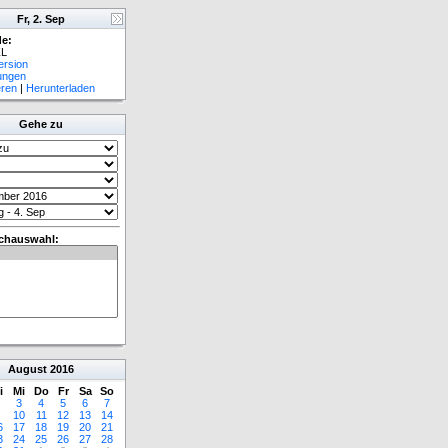
Fr, 2. Sep
e:
L
ersion
lungen
eren
|
Herunterladen
Gehe zu
chauswahl:
August
2016
i
Mi
Do
Fr
Sa
So
3
4
5
6
7
10
11
12
13
14
6
17
18
19
20
21
3
24
25
26
27
28