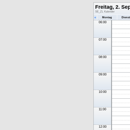
Freitag, 2. S
SE_ZL Kalender
«
Montag
Diens
06:00
07:00
08:00
09:00
10:00
11:00
12:00