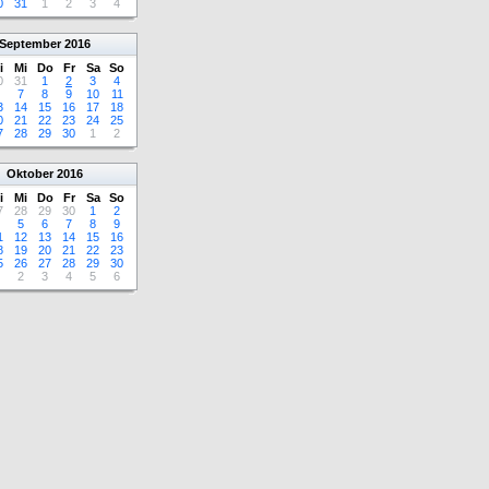
0
31
1
2
3
4
September
2016
i
Mi
Do
Fr
Sa
So
0
31
1
2
3
4
7
8
9
10
11
3
14
15
16
17
18
0
21
22
23
24
25
7
28
29
30
1
2
Oktober
2016
i
Mi
Do
Fr
Sa
So
7
28
29
30
1
2
5
6
7
8
9
1
12
13
14
15
16
8
19
20
21
22
23
5
26
27
28
29
30
2
3
4
5
6