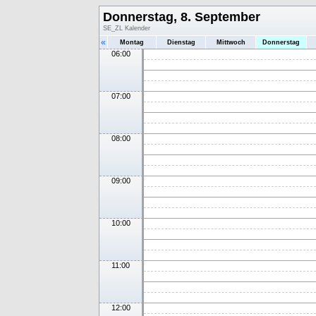
Donnerstag, 8. September
SE_ZL Kalender
«
Montag
Dienstag
Mittwoch
Donnerstag
06:00
07:00
08:00
09:00
10:00
11:00
12:00